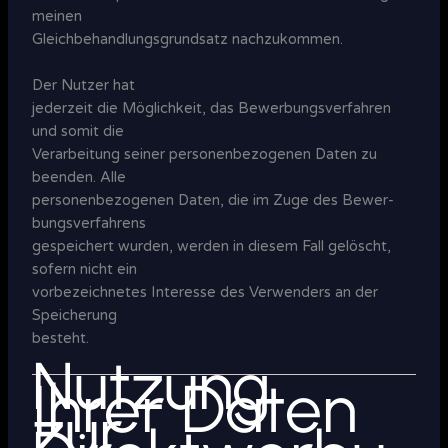
mei­nen
Gleich­behand­lungs­grund­satz nach­zu­kommen.
Der Nutzer hat
jederzeit die Mög­lich­keit, das Bewer­bungs­ver­fah­ren
und somit die
Ver­ar­bei­tung seiner per­sonen­bezo­genen Daten zu
beenden. Alle
per­sonen­bezo­genen Daten, die im Zuge des Bewer­
bungs­ver­fah­rens
gespei­chert wurden, werden in diesem Fall gelöscht,
sofern nicht ein
vor­be­zeich­netes Inter­esse des Ver­wen­ders an der
Spei­cherung
besteht.
Nutzung
Ihrer Daten
zur