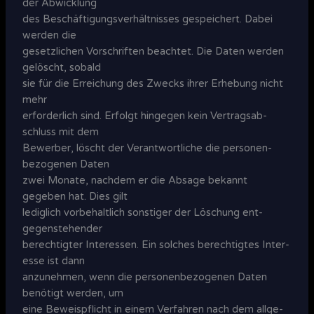
der Abwick­lung
des Beschäf­tigungs­ver­hält­nis­ses gespeichert. Dabei
werden die
gesetz­lichen Vor­schrif­ten beachtet. Die Daten werden
gelöscht, sobald
sie für die Er­rei­chung des Zwecks ihrer Erhe­bung nicht
mehr
erfor­der­lich sind. Erfolgt hingegen kein Ver­trags­ab­
schluss mit dem
Be­wer­ber, löscht der Ver­ant­wort­liche die per­sonen­
bezo­genen Daten
zwei Monate, nachdem er die Absage bekannt
gegeben hat. Dies gilt
ledig­lich vorbe­halt­lich sons­tiger der Löschung ent­
gegen­stehen­der
berech­tigter Inter­essen. Ein solches berech­tigtes Inter­
esse ist dann
anzu­nehmen, wenn die per­sonen­bezo­genen Daten
benö­tigt werden, um
eine Beweis­pflicht in einem Ver­fah­ren nach dem allge­