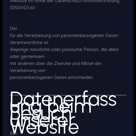
Website im Sinne der Datenschutz-Grundverordnung
(DSGVO) ist:
Der
für die Verarbeitung von personenbezogenen Daten
Verantwortliche ist
diejenige natürliche oder juristische Person, die allein
oder gemeinsam
mit anderen über die Zwecke und Mittel der
Verarbeitung von
personenbezogenen Daten entscheidet.
Datenerfass
ung beim
Besuch
unserer
Website
Bei