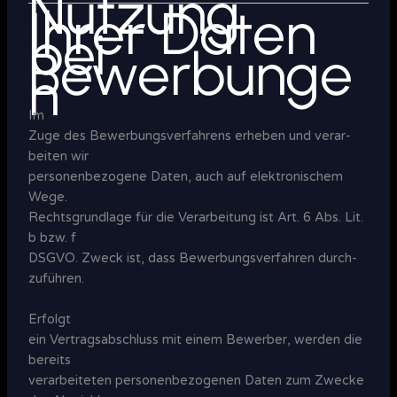
Nutzung
Ihrer Daten
bei
Bewerbunge
n
Im
Zuge des Bewerbungs­verfahrens erheben und ver­ar­
bei­ten wir
personen­bezogene Daten, auch auf elek­troni­schem
Wege.
Rechts­grund­lage für die Verar­bei­tung ist Art. 6 Abs. Lit.
b bzw. f
DSGVO. Zweck ist, dass Bewer­bungs­ver­fah­ren durch­
zu­führen.
Erfolgt
ein Vertrags­abschluss mit einem Bewerber, werden die
bereits
ver­ar­bei­te­ten per­sonen­bezo­genen Daten zum Zwecke